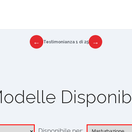
←
→
Testimonianza 1 di 25
odelle Disponibi
Disponibile per: