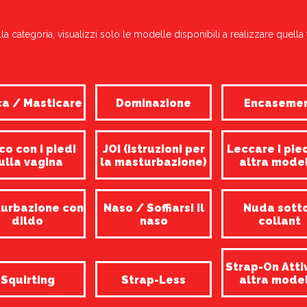
la categoria, visualizzi solo le modelle disponibili a realizzare quella 
a / Masticare
Dominazione
Encaseme
co con i piedi
JOI (Istruzioni per
Leccare i pie
ulla vagina
la masturbazione)
altra mode
urbazione con
Naso / Soffiarsi il
Nuda sotto
dildo
naso
collant
Strap-On Atti
Squirting
Strap-Less
altra mode