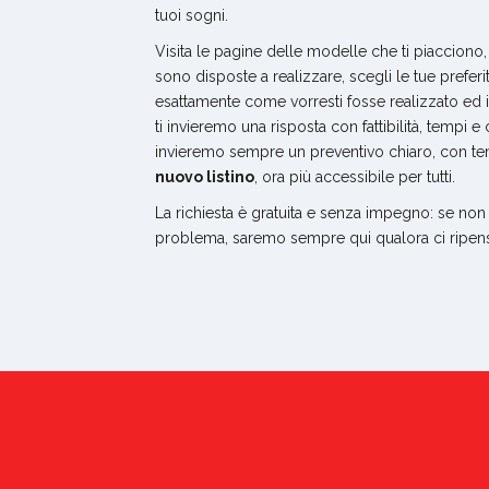
tuoi sogni.
Visita le pagine delle modelle che ti piacciono,
sono disposte a realizzare, scegli le tue preferit
esattamente come vorresti fosse realizzato ed in
ti invieremo una risposta con fattibilità, tempi e 
invieremo sempre un preventivo chiaro, con te
nuovo listino
, ora più accessibile per tutti.
La richiesta è gratuita e senza impegno: se non 
problema, saremo sempre qui qualora ci ripens