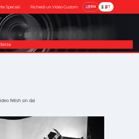
rte Speciali
Richiedi un Video Custom
EN
IT
stessa
deo fetish sin dal