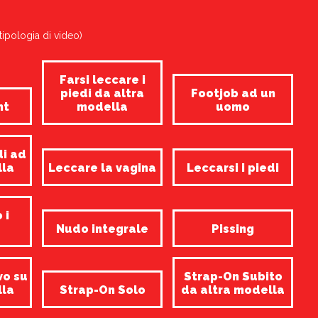
tipologia di video)
Farsi leccare i
piedi da altra
Footjob ad un
nt
modella
uomo
di ad
lla
Leccare la vagina
Leccarsi i piedi
 i
Nudo integrale
Pissing
vo su
Strap-On Subito
lla
Strap-On Solo
da altra modella