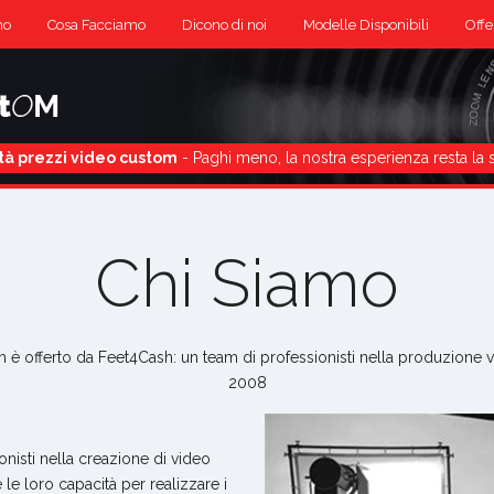
mo
Cosa Facciamo
Dicono di noi
Modelle Disponibili
Offe
tà prezzi video custom
- Paghi meno, la nostra esperienza resta la 
Chi Siamo
è offerto da Feet4Cash: un team di professionisti nella produzione vi
2008
onisti nella creazione di video
le loro capacità per realizzare i