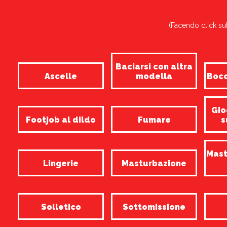
(Facendo click sul
Baciarsi con altra
Ascelle
modella
Bocc
Gio
Footjob al dildo
Fumare
s
Mast
Lingerie
Masturbazione
Solletico
Sottomissione