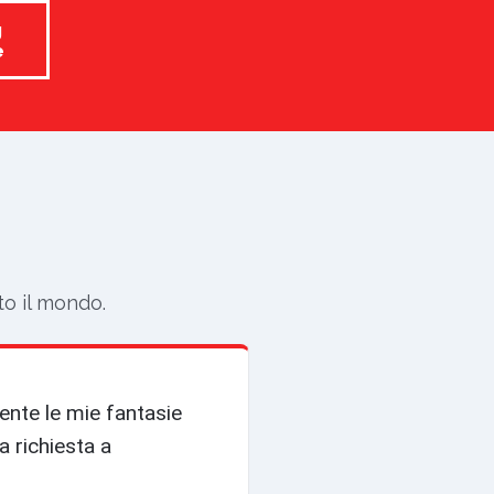
g
e
to il mondo.
ente le mie fantasie
a richiesta a