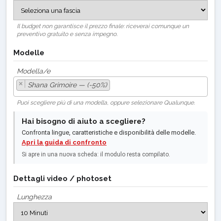
Il budget non garantisce il prezzo finale: riceverai comunque un
preventivo gratuito e senza impegno.
Modelle
Modella/e
×
Shana Grimoire — (-50%)
Puoi scegliere più di una modella, oppure selezionare Qualunque.
Hai bisogno di aiuto a scegliere?
Confronta lingue, caratteristiche e disponibilità delle modelle.
Apri la guida di confronto
Si apre in una nuova scheda: il modulo resta compilato.
Dettagli video / photoset
Lunghezza