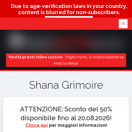
Due to age-verification laws in your country,
content is blurred for non-subscribers.
Verify age & view content
≡
Novità prezzi video custom
- Paghi meno, la nostra esperienza
resta la stessa
Shana Grimoire
ATTENZIONE: Sconto del 50%
disponibile fino al 20.08.2026!
Clicca qui
per maggiori informazioni