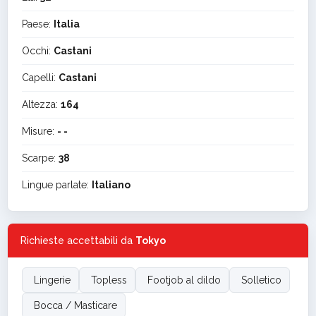
Paese:
Italia
Occhi:
Castani
Capelli:
Castani
Altezza:
164
Misure:
- -
Scarpe:
38
Lingue parlate:
Italiano
Richieste accettabili da
Tokyo
Lingerie
Topless
Footjob al dildo
Solletico
Bocca / Masticare