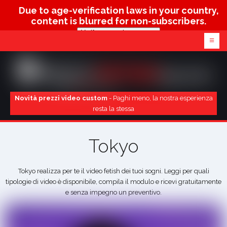
Due to age-verification laws in your country,
content is blurred for non-subscribers.
Verify age & view content
≡
Novità prezzi video custom
- Paghi meno, la nostra esperienza
resta la stessa
Tokyo
Tokyo realizza per te il video fetish dei tuoi sogni. Leggi per quali
tipologie di video è disponibile, compila il modulo e ricevi gratuitamente
e senza impegno un preventivo.