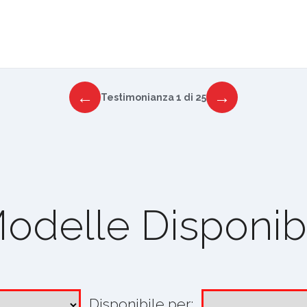
←
→
Testimonianza 1 di 25
odelle Disponibi
Disponibile per: