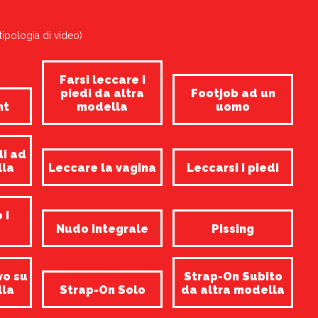
tipologia di video)
Farsi leccare i
piedi da altra
Footjob ad un
nt
modella
uomo
di ad
lla
Leccare la vagina
Leccarsi i piedi
 i
Nudo integrale
Pissing
vo su
Strap-On Subito
lla
Strap-On Solo
da altra modella