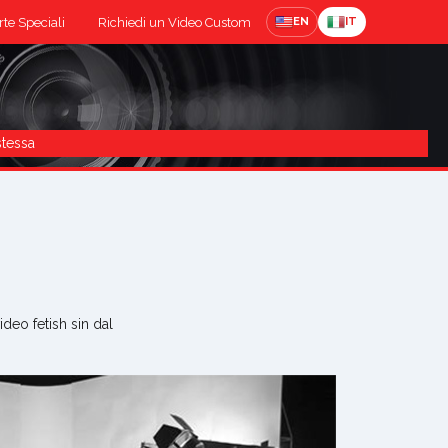
rte Speciali
Richiedi un Video Custom
EN
IT
stessa
deo fetish sin dal