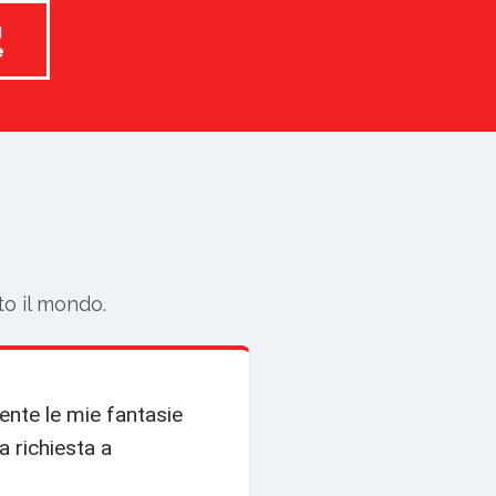
g
e
to il mondo.
ente le mie fantasie
a richiesta a