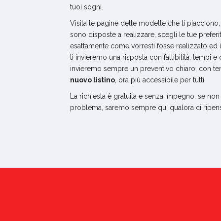
tuoi sogni.
Visita le pagine delle modelle che ti piacciono,
sono disposte a realizzare, scegli le tue preferit
esattamente come vorresti fosse realizzato ed in
ti invieremo una risposta con fattibilità, tempi e 
invieremo sempre un preventivo chiaro, con te
nuovo listino
, ora più accessibile per tutti.
La richiesta è gratuita e senza impegno: se non 
problema, saremo sempre qui qualora ci ripens