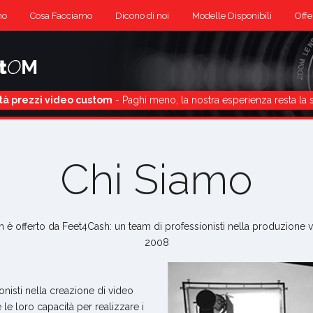
mo
Cosa Facciamo
Dicono di noi
Modelle Disponibili
Offe
tà prezzi video custom
- Paghi meno, la nostra esperienza resta la 
Chi Siamo
è offerto da Feet4Cash: un team di professionisti nella produzione vi
2008
onisti nella creazione di video
le loro capacità per realizzare i