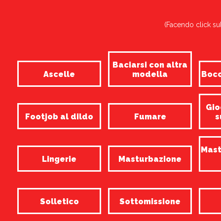
(Facendo click sul
Baciarsi con altra
Ascelle
modella
Bocc
Gio
Footjob al dildo
Fumare
s
Mast
Lingerie
Masturbazione
Solletico
Sottomissione