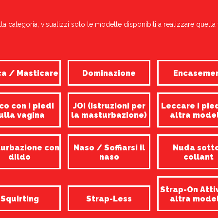
la categoria, visualizzi solo le modelle disponibili a realizzare quella 
a / Masticare
Dominazione
Encaseme
co con i piedi
JOI (Istruzioni per
Leccare i pie
ulla vagina
la masturbazione)
altra mode
urbazione con
Naso / Soffiarsi il
Nuda sotto
dildo
naso
collant
Strap-On Atti
Squirting
Strap-Less
altra mode