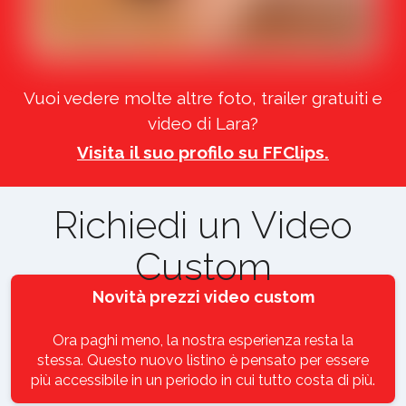
Vuoi vedere molte altre foto, trailer gratuiti e
video di Lara?
Visita il suo profilo su FFClips.
Richiedi un Video
Custom
Novità prezzi video custom
Ora paghi meno, la nostra esperienza resta la
stessa. Questo nuovo listino è pensato per essere
più accessibile in un periodo in cui tutto costa di più.