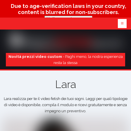
Due to age-verification laws in your country,
content is blurred for non-subscribers.
Verify age & view content
≡
Novità prezzi video custom
- Paghi meno, la nostra esperienza
resta la stessa
Lara
Lara realizza per te il video fetish dei tuoi sogni. Leggi per quali tipologie
di video è disponibile, compila il modulo e ricevi gratuitamente e senza
impegno un preventivo.