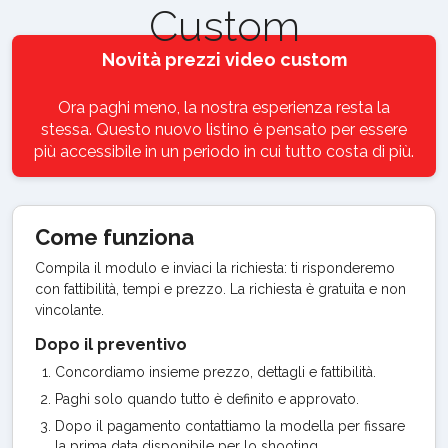
Custom
Novità prezzi video custom
Ora paghi meno, la nostra esperienza resta la
stessa. Questo nuovo listino è pensato per essere
più accessibile in un periodo in cui tutto costa di più.
Come funziona
Compila il modulo e inviaci la richiesta: ti risponderemo
con fattibilità, tempi e prezzo. La richiesta è gratuita e non
vincolante.
Dopo il preventivo
Concordiamo insieme prezzo, dettagli e fattibilità.
Paghi solo quando tutto è definito e approvato.
Dopo il pagamento contattiamo la modella per fissare
la prima data disponibile per lo shooting.