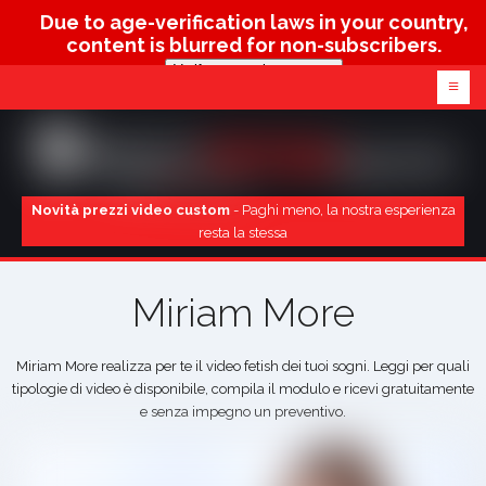
Due to age-verification laws in your country,
content is blurred for non-subscribers.
Verify age & view content
≡
Novità prezzi video custom
- Paghi meno, la nostra esperienza
resta la stessa
Miriam More
Miriam More realizza per te il video fetish dei tuoi sogni. Leggi per quali
tipologie di video è disponibile, compila il modulo e ricevi gratuitamente
e senza impegno un preventivo.