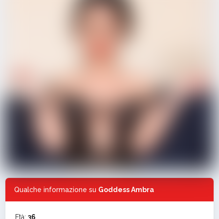
Qualche informazione su
Goddess Ambra
Età:
36