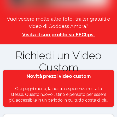
Vuoi vedere molte altre foto, trailer gratuiti e
video di Goddess Ambra?
Visita il suo profilo su FFClips.
Richiedi un Video
Custom
Novità prezzi video custom
Ora paghi meno, la nostra esperienza resta la
stessa. Questo nuovo listino è pensato per essere
più accessibile in un periodo in cui tutto costa di più.