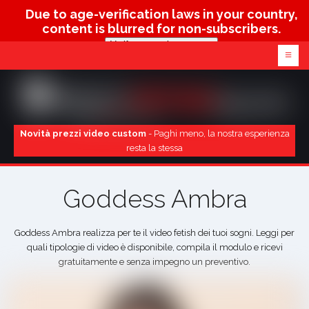
Due to age-verification laws in your country,
content is blurred for non-subscribers.
Verify age & view content
≡
Novità prezzi video custom
- Paghi meno, la nostra esperienza
resta la stessa
Goddess Ambra
Goddess Ambra realizza per te il video fetish dei tuoi sogni. Leggi per
quali tipologie di video è disponibile, compila il modulo e ricevi
gratuitamente e senza impegno un preventivo.